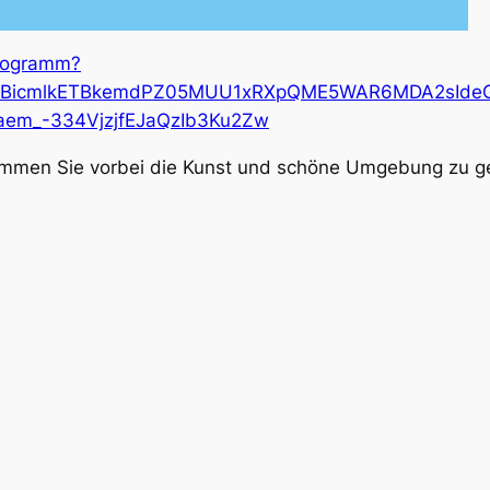
rogramm?
xMABicmlkETBkemdPZ05MUU1xRXpQME5WAR6MDA2sIde
em_-334VjzjfEJaQzIb3Ku2Zw
kommen Sie vorbei die Kunst und schöne Umgebung zu g