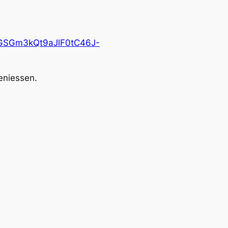
GSGm3kQt9aJlF0tC46J-
eniessen.