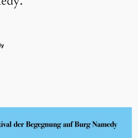
edy.
dy