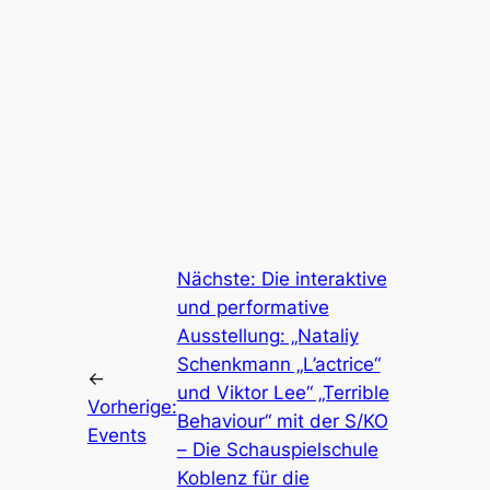
Nächste:
Die interaktive
und performative
Ausstellung: „Nataliy
Schenkmann „L’actrice“
←
und Viktor Lee“ „Terrible
Vorherige:
Behaviour“ mit der S/KO
Events
– Die Schauspielschule
Koblenz für die